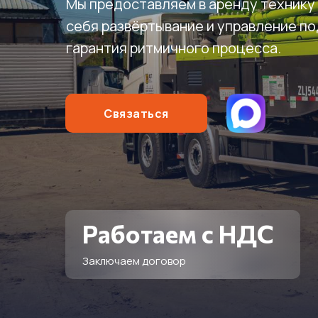
Мы предоставляем в аренду технику 
себя развёртывание и управление п
гарантия ритмичного процесса.
Связаться
Работаем с НДС
Заключаем договор