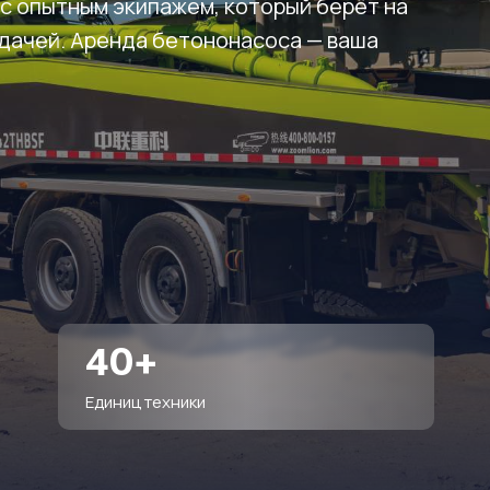
с опытным экипажем, который берёт на
одачей. Аренда бетононасоса — ваша
40+
Единиц техники