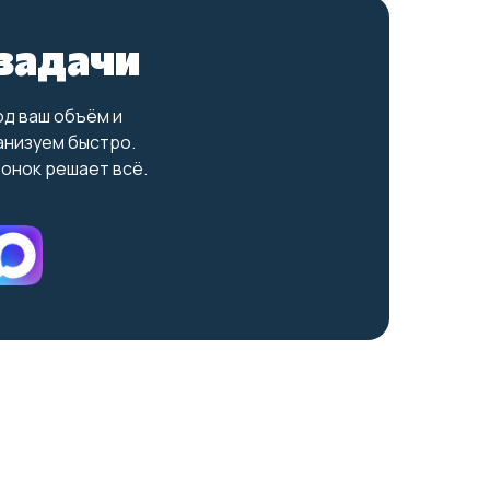
задачи
од ваш объём и
анизуем быстро.
вонок решает всё.