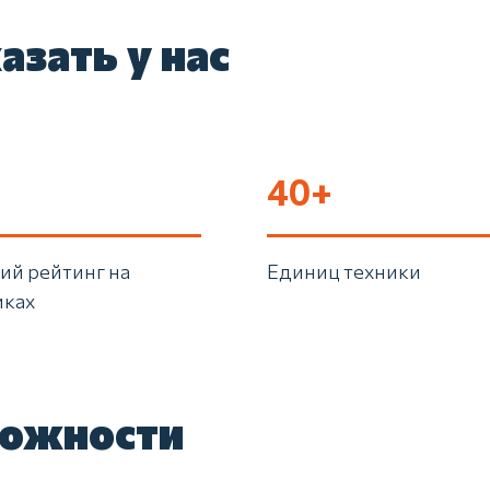
азать у нас
40+
ий рейтинг на
Единиц техники
иках
можности