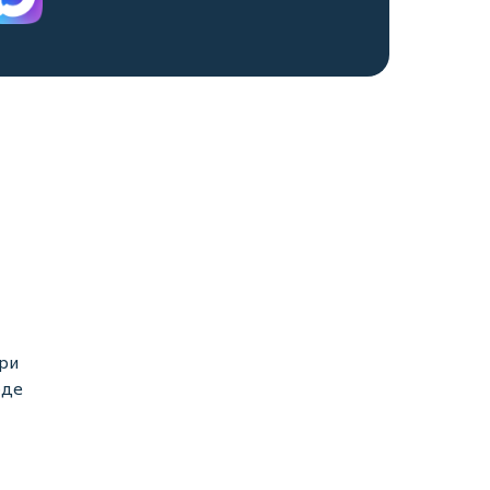
три
оде