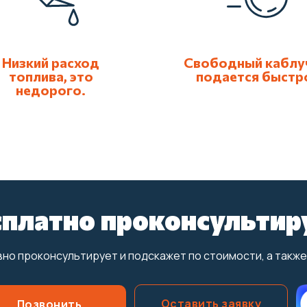
Низкий расход
Свободный каблу
топлива, это
подается быстр
недорого.
сплатно проконсультир
но проконсультирует и подскажет по стоимости, а также
Оставить заявку
Позвонить