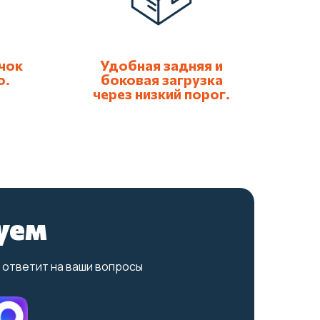
чок
Удобная задняя и
о.
боковая загрузка
через низкий порог.
уем
 ответит на ваши вопросы