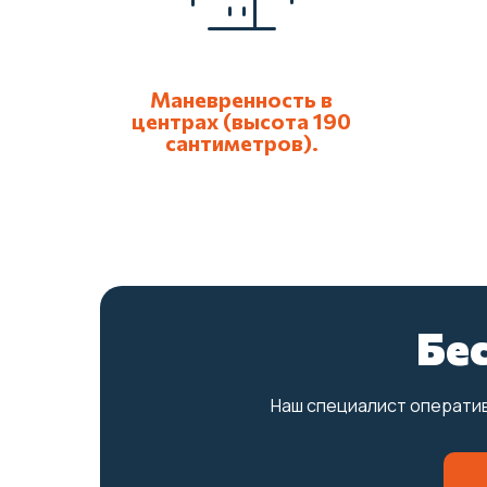
Маневренность в
центрах (высота 190
сантиметров).
Бе
Наш специалист оператив