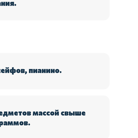
ния.
ейфов, пианино.
едметов массой свыше
раммов.