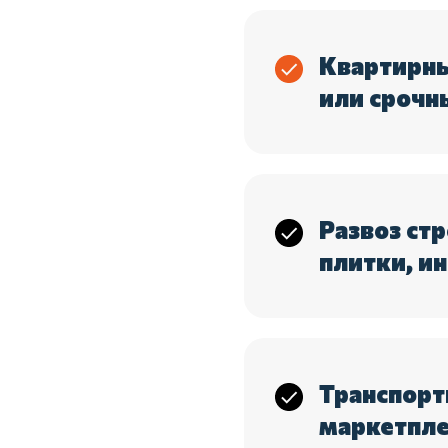
Квартирны
или срочн
Развоз ст
плитки, и
Транспорт
маркетпле