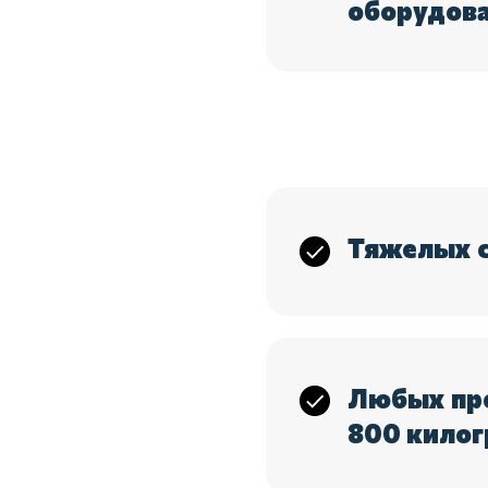
оборудова
Тяжелых с
Любых пр
800 килог