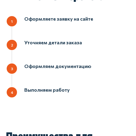
Гибкость
Оформляете заявку на сайте
В итоге вы не привязаны к собственному
автопарку и можете масштабироваться
вверх или вниз без головной боли.
Аренда становится гибким
Уточняем детали заказа
инструментом, а не обязательством.
Оформляем документацию
Выполняем работу
Преимущества для