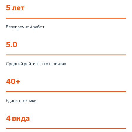
под ваши задачи
5 лет
Если нужна аренда с водителем —
просто напишите или позвоните. Можно
на сайте, по телефону или в
Безупречной работы
мессенджере. Мы быстро прикинем
маршрут, скажем цену и подадим машину
5.0
под вашу задачу.
Оставить заявку
Средний рейтинг на отзовиках
Позвонить
40+
Единиц техники
4 вида