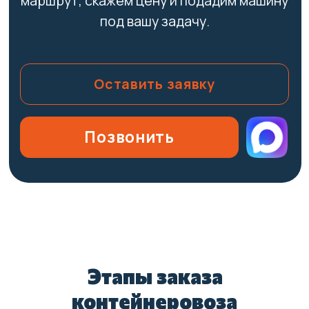
Главное в аренде — предсказуемость.
Машина приезжает ровно к тому
времени, когда контейнер выгрузили с
судна или подали с железной дороги. Мы
не экономим на техобслуживании, перед
каждым рейсом тягач проверяют.
02
Экономия
Платите только за конкретную поездку —
не надо содержать парк и платить
зарплату водителю в мертвый сезон. И
никаких налогов на транспорт, которые
растут каждый год.
Этапы заказа
контейнеровоза
03