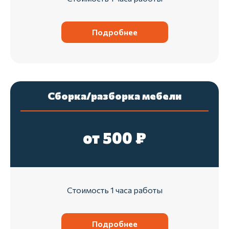
Всего
4 шага
для заказа
грузчиков
Подробнее
1
Оставляете заявку на сайте или по
Сборка/разборка мебели
телефону
2
от 500 ₽
Связываемся и обговариваем
условия
Стоимость 1 часа работы
3
Приезжаем в нужный день и время
Подробнее