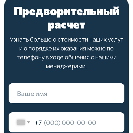
грузчиков по телефону без
предоплаты за день до переезда...
Читать далее
Алексей Погребной
Отзыв от 30.03.25
Обратились первый раз в данную
компанию. И остались очень
довольны.Работа выполнена на
высшем уровне. Транспорт пришёл
вовремя. Грузчики вежливые.
Спасибо за быструю и
качественную доставку груза.
Рекомендую данную организацию.
Елена Колёнова
Отзыв от 12.11.25