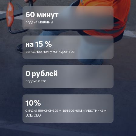
60 минут
подача машины
на 15 %
выгоднее, чем у конкурентов
0 рублей
подача авто
10%
скидка пенсионерам, ветеранам и участникам
ВОВ/СВО