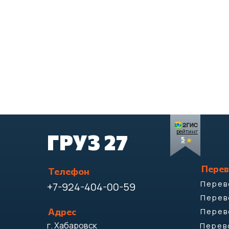
рейтинг
ГРУЗ 27
5
Перев
Телефон
Перев
+7-924-404-00-59
Перев
Перев
Адрес
г. Хабаровск
Перев