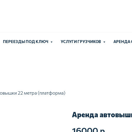
Работаем без выходн
+7 (924) 
ПЕРЕЕЗДЫ ПОД КЛЮЧ
УСЛУГИ ГРУЗЧИКОВ
АРЕНДА
товышки 22 метра (платформа)
Аренда автовышк
16000
р.