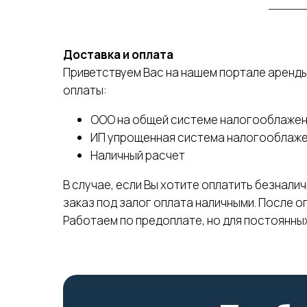
Доставка и оплата
Приветствуем Вас на нашем портале аренды
оплаты:
ООО на общей системе налогооблажен
ИП упрощенная система налогооблаж
Наличный расчет
В случае, если Вы хотите оплатить безналич
заказ под залог оплата наличными. После о
Работаем по предоплате, но для постоянны