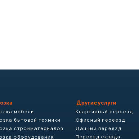
озка
Другие услуги
озка мебели
Квартирный переезд
озка бытовой техники
Офисный переезд
озка стройматериалов
Дачный переезд
Переезд склада
озка оборудования