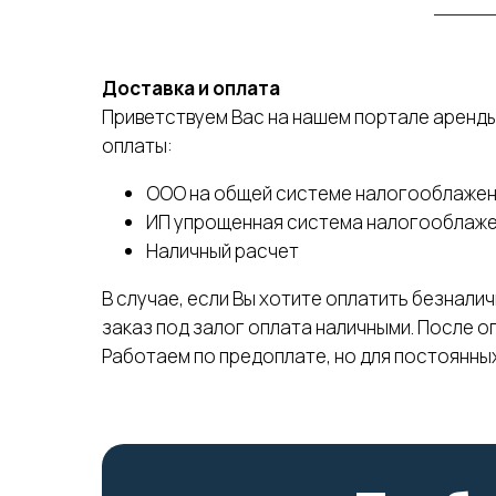
Доставка и оплата
Приветствуем Вас на нашем портале аренды
оплаты:
ООО на общей системе налогооблажен
ИП упрощенная система налогооблаж
Наличный расчет
В случае, если Вы хотите оплатить безналич
заказ под залог оплата наличными. После о
Работаем по предоплате, но для постоянны