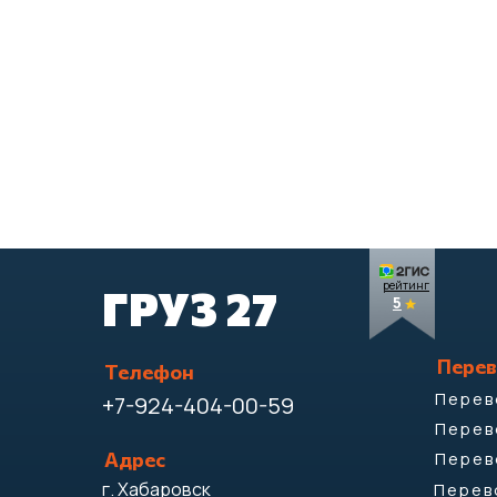
рейтинг
ГРУЗ 27
5
Перев
Телефон
Перев
+7-924-404-00-59
Перев
Перев
Адрес
г. Хабаровск
Перев