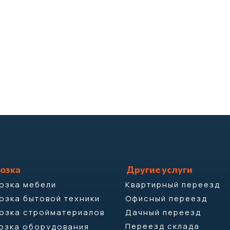
озка
Другие услуги
озка мебели
Квартирный переезд
озка бытовой техники
Офисный переезд
озка стройматериалов
Дачный переезд
Переезд склада
озка оборудования