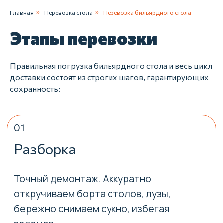
02
Главная
»
Перевозка стола
»
Перевозка бильярдного стола
Упаковка
Этапы перевозки
Упаковка элементов бильярдных систем.
Сланцы оборачиваем многослойным
картоном.
Правильная погрузка бильярдного стола и весь цикл
доставки состоят из строгих шагов, гарантирующих
сохранность:
03
Погрузка
Аккуратный вынос грузчиком. Применяем
крепкий такелаж для огромного камня
ардезии.
04
Фиксация