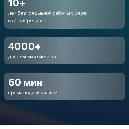
01
Разборка
Точный демонтаж. Аккуратно
откручиваем борта столов, лузы,
бережно снимаем сукно, избегая
заломов.