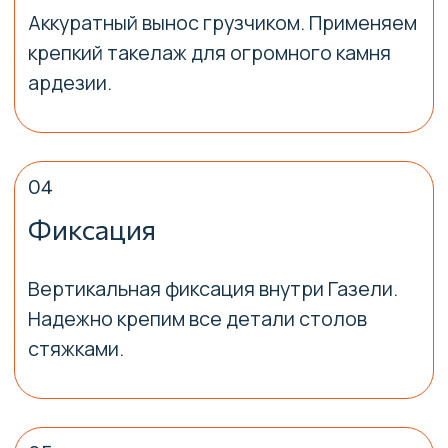
Предворительный
расчет
Вторая боль заказчика — скрытые
наценки. Мы сразу даем точную
смету, где оплачена перевозка
бильярдного стола.
+7
Я согласен с
политикой
конфиденциальности
Отправить