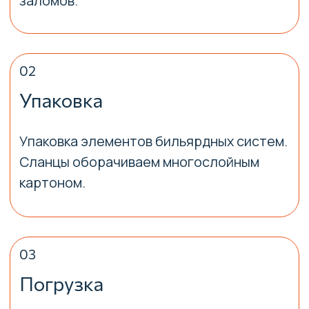
Вертикальная фиксация внутри Газели.
Надежно крепим все детали столов
стяжками.
05
Сборка
Сборка стола на новом месте и точная
юстировка поля. Это вернет идеальный
отскок шаров. Мы сохраним вашему
ценному оборудованию вид.