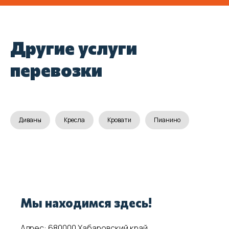
Другие услуги
Бесплатно
перевозки
проконсультируем
Заказать помощь прямо сейчас
можно через онлайн-форму или по
телефону.
Диваны
Кресла
Кровати
Пианино
Позвонить
Оставить заявку
Мы находимся здесь!
Адрес: 680000 Хабаровский край,