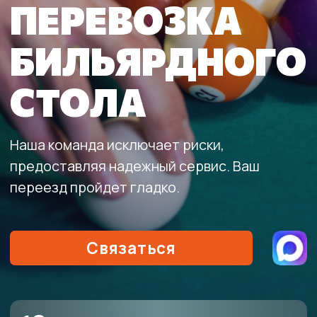
Наша команда исключает риски,
предоставляя надежный сервис. Ваш
переезд пройдет гладко.
Связаться
10+
лет безпрерывной работы с фере
грузоперевозок
4000+
довольных клиентов
60 мин
время подачи машины