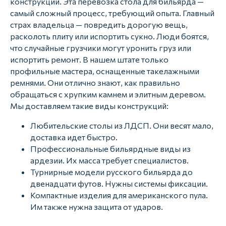
конструкций. Эта перевозка стола для бильярда —
самый сложный процесс, требующий опыта. Главный
страх владельца — повредить дорогую вещь,
расколоть плиту или испортить сукно. Люди боятся,
что случайные грузчики могут уронить груз или
испортить ремонт. В нашем штате только
профильные мастера, оснащенные такелажными
ремнями. Они отлично знают, как правильно
обращаться с хрупким камнем и элитным деревом.
Мы доставляем такие виды конструкций:
Любительские столы из ЛДСП. Они весят мало,
доставка идет быстро.
Профессиональные бильярдные виды из
ардезии. Их масса требует специалистов.
Турнирные модели русского бильярда до
двенадцати футов. Нужны системы фиксации.
Компактные изделия для американского пула.
Им также нужна защита от ударов.
Всего
4 шага
для перевозки
вашей груза на новое место