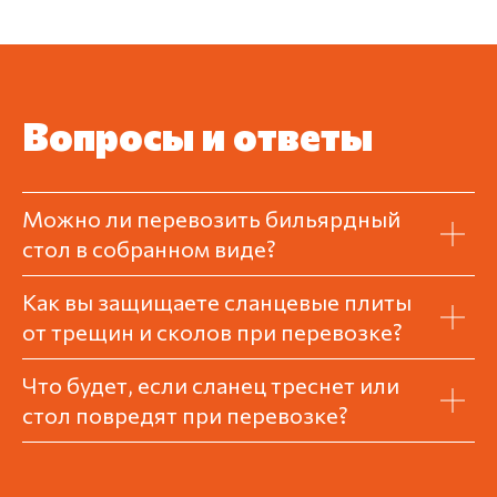
1
Связываемся и оговариваем
Вопросы и ответы
условия
2
Можно ли перевозить бильярдный
стол в собранном виде?
Приезжаем в нужный день и время
Как вы защищаете сланцевые плиты
3
от трещин и сколов при перевозке?
Аккуратно перевозим груз
Что будет, если сланец треснет или
стол повредят при перевозке?
4
Принимаете груз по новому адресу