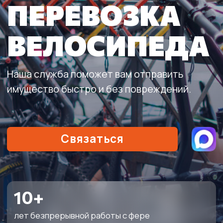
Связаться
10+
лет безпрерывной работы с фере
грузоперевозок
4000+
довольных клиентов
60 мин
время подачи машины