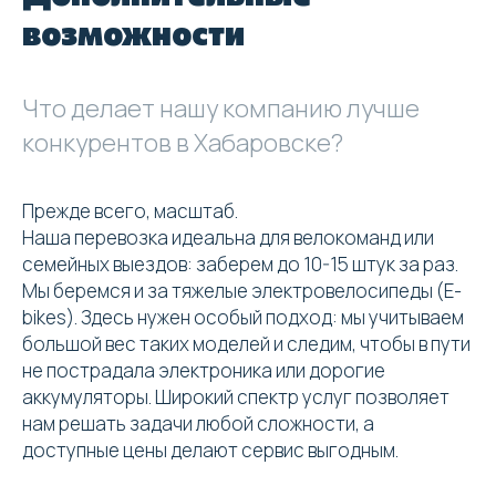
возможности
вашей груза на новое место
1
Что делает нашу компанию лучше
конкурентов в Хабаровске?
Связываемся и оговариваем
условия
Прежде всего, масштаб.
2
Наша перевозка идеальна для велокоманд или
семейных выездов: заберем до 10-15 штук за раз.
Приезжаем в нужный день и время
Мы беремся и за тяжелые электровелосипеды (E-
bikes). Здесь нужен особый подход: мы учитываем
большой вес таких моделей и следим, чтобы в пути
3
не пострадала электроника или дорогие
аккумуляторы. Широкий спектр услуг позволяет
Аккуратно перевозим груз
нам решать задачи любой сложности, а
доступные цены делают сервис выгодным.
4