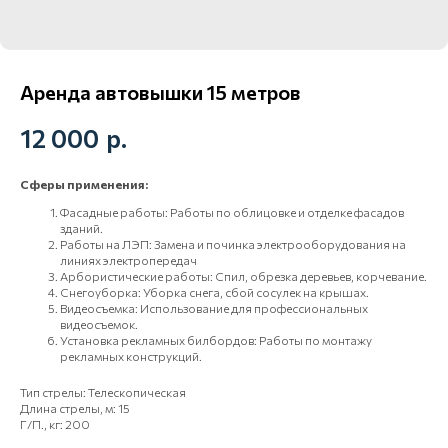
Аренда автовышки 15 метров
12 000
р.
Сферы применения:
Фасадные работы: Работы по облицовке и отделке фасадов
зданий.
ГРУЗ 27
Работы на ЛЭП: Замена и починка электрооборудования на
рейтинг
линиях электропередач
5
Арбористические работы: Спил, обрезка деревьев, корчевание.
Снегоуборка: Уборка снега, сбой сосулек на крышах.
Связаться
Видеосъемка: Использование для профессиональных
видеосъемок.
Установка рекламных билбордов: Работы по монтажу
Свяжитесь с нами и мы
рекламных конструкций.
ответим на все ваши вопросы!
Тип стрелы: Телескопическая
Длина стрелы, м: 15
Телефон
Г/П., кг: 200
+7-924-404-00-59