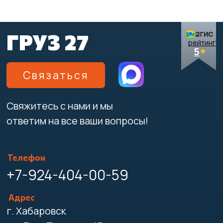
Адрес
г. Хабаровск
ул. Льва Толстого 15
Написать директору
Принимаем оплату:
Компания
Перевозка
Контакты
Перевозка дивана
Перевозка кровати
Вакансии
Перевозка зеркал
Акции
Перевозка стекла
Тарифы
Перевозка окон
Отзывы
Перевозка пианино
Перевозка холодильника
Перевозка стиральной машины
Перевозка телевизора
Перевозка станков
Перевозка сейфов