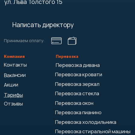
Перевозка пиломатериалов
Перевозка мотоциклов
Другие услуги
Грузовое такси
Услуги грузчиков
Междугородние грузоперевозки
Грузоперевозки фурами
Аутсорсинг грузчиков
Контейнерные перевозки
Услуги по переносу мебели
Доставка до маркетплейсов
Такелажные работы
Вывоз мусора
Карта сайта
© 2021-2026 "ГРУЗ 27"
Политика конфиденциальности