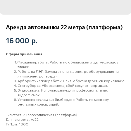
Аренда автовышки 22 метра (платформа)
16 000
р.
Сферы применения:
Фасадные работы: Работы по облицовке и отделке фасадов
зданий.
ГРУЗ 27
Работы на ЛЭП: Замена и починка электрооборудования на
рейтинг
линиях электропередач
5
Арбористические работы: Спил, обрезка деревьев, корчевание.
Снегоуборка: Уборка снега, сбой сосулек на крышах.
Связаться
Видеосъемка: Использование для профессиональных
видеосъемок.
Установка рекламных билбордов: Работы по монтажу
Свяжитесь с нами и мы
рекламных конструкций.
ответим на все ваши вопросы!
Тип стрелы: Телескопическая (платформа)
Длина стрелы, м: 22
Телефон
Г/П., кг: 1000
+7-924-404-00-59