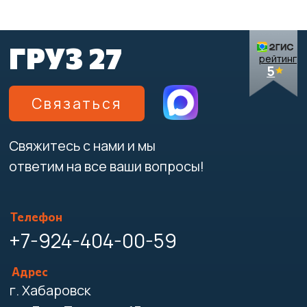
Адрес
г. Хабаровск
ул. Льва Толстого 15
Написать директору
Принимаем оплату:
Компания
Перевозка
Контакты
Перевозка дивана
Перевозка кровати
Вакансии
Перевозка зеркал
Акции
Перевозка стекла
Тарифы
Перевозка окон
Отзывы
Перевозка пианино
Перевозка холодильника
Перевозка стиральной машины
Перевозка телевизора
Перевозка станков
Перевозка сейфов