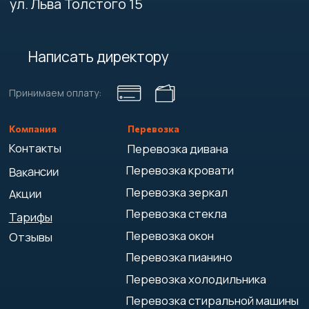
Перевозка пиломатериалов
Перевозка мотоциклов
Другие услуги
Грузовое такси
Услуги грузчиков
Междугородние грузоперевозки
Грузоперевозки фурами
Аутсорсинг грузчиков
Контейнерные перевозки
Услуги по переносу мебели
Доставка до маркетплейсов
Такелажные работы
Вывоз мусора
Карта сайта
© 2021-2026 "ГРУЗ 27"
Политика конфиденциальности