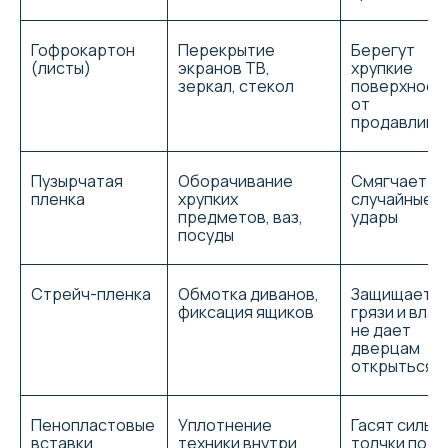
5.0
2ГИС
/5
На основе 200 отзывов
Гофрокартон
Перекрытие
Берегут
(листы)
экранов ТВ,
хрупкие
зеркал, стекол
поверхност
от
продавлива
Под Новый Год срочно переезжали
офисом. Ребята молодцы! Бысто
погрузили, быстро разгрузили!
Никаких перекуров! Всё аккуратно!
Пузырчатая
Оборачивание
Смягчает
пленка
хрупких
случайные
Рекомендуем компанию Груз27 для
предметов, ваз,
удары
организации переездов!
посуды
ЕленаДубровина
Отзыв от 25.12.25
Стрейч-пленка
Обмотка диванов,
Защищает о
фиксация ящиков
грязи и влаг
не дает
дверцам
В феврале пришлось два раза
открыться
переехать. Сначала сняли квартиру
на улице Гайдара, потом нашли
лучший вариант на улице
Дзержинского. Оба раза заказывал
Пенопластовые
Уплотнение
Гасят сильн
грузчиков по телефону без
вставки
техники внутри
толчки по