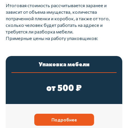
+7
Итоговая стоимость рассчитывается заранее и
зависит от объема имущества, количества
потраченной пленки и коробок, а также от того,
Я согласен с
политикой
конфиденциальности
сколько человек будет работать на адресе и
требуется ли разборка мебели.
Примерные цены на работу упаковщиков:
Отправить
Упаковка мебели
от 500 ₽
01
Подробнее
Оценка