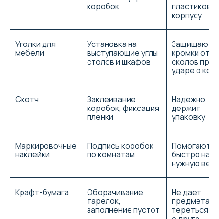
коробок
пластиково
предоплаты за день до переезда...
корпусу
Читать далее
Алексей Погребной
Отзыв от 30.03.25
Уголки для
Установка на
Защищают
мебели
выступающие углы
кромки от
столов и шкафов
сколов при
ударе о кос
Обратились первый раз в данную
компанию. И остались очень
довольны.Работа выполнена на
Скотч
Заклеивание
Надежно
высшем уровне. Транспорт пришёл
коробок, фиксация
держит
вовремя. Грузчики вежливые.
пленки
упаковку
Спасибо за быструю и
качественную доставку груза.
Рекомендую данную организацию.
Маркировочные
Подпись коробок
Помогают
Елена Колёнова
наклейки
по комнатам
быстро най
нужную вещ
Отзыв от 12.11.25
Крафт-бумага
Оборачивание
Не дает
тарелок,
предметам
заполнение пустот
тереться др
о друга