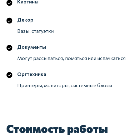
Картины
Декор
Вазы, статуэтки
Документы
Предворительный
Могут рассыпаться, помяться или испачкаться
расчет
Оргтехника
Узнать больше о стоимости наших услуг
Принтеры, мониторы, системные блоки
и о порядке их оказания можно по
телефону в ходе общения с нашими
менеджерами.
Стоимость работы