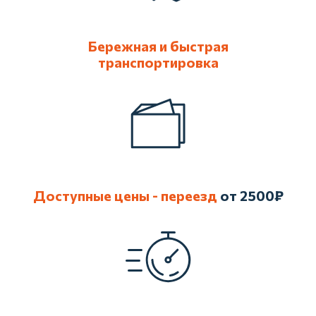
проконсультирует и подскажет по
стоимости, а также ответит на
ваши вопросы
Бережная и быстрая
транспортировка
Позвонить
Оставить заявку
Доступные цены - переезд
от 2500₽