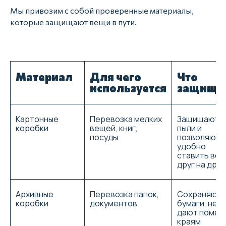
Мы привозим с собой проверенные материалы,
которые защищают вещи в пути.
Материал
Для чего
Что
используется
защища
Картонные
Перевозка мелких
Защищают о
коробки
вещей, книг,
пыли и
посуды
позволяют
удобно
ставить ве
друг на друг
Реальные истории и
значимые отзывы
Архивные
Перевозка папок,
Сохраняют
коробки
документов
бумаги, не
людей
дают помят
краям