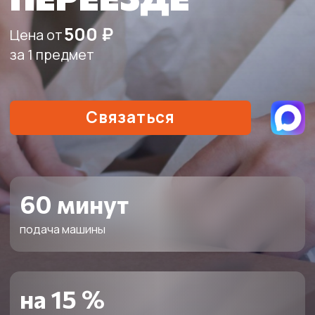
60 минут
подача машины
на 15 %
выгоднее, чем у конкурентов
0 рублей
подача авто
10%
скидка пенсионерам, ветеранам и участникам
ВОВ/СВО