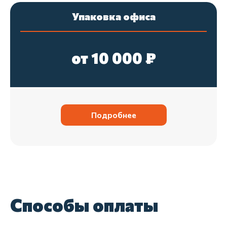
отдельно.
Упаковка офиса
07
Подготавливаем всё к выносу
от 10 000 ₽
Тяжелые коробки ставим поближе к
выходу, чтобы грузчикам было удобно их
брать.
Подробнее
Способы оплаты