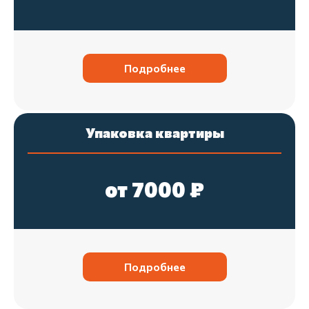
04
Упаковка техники
Упаковываем технику, фиксируем
подвижные элементы и провода.
Подробнее
05
Упаковка посуды
Упаковка квартиры
Оборачиваем посуду и хрупкие
предметы, аккуратно укладываем их в
от 7000 ₽
коробки с мягкой прослойкой.
06
Подписываем коробки
Подробнее
Коробки подписываются по комнатам и
содержимому. Хрупкие вещи помечаются