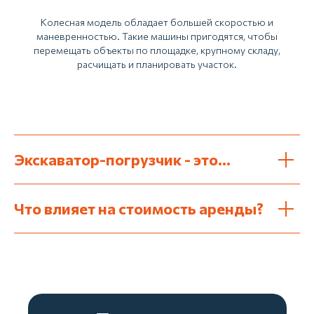
Колесная модель обладает большей скоростью и
Компания
Перевозка
маневренностью. Такие машины пригодятся, чтобы
Контакты
Перевозка дивана
перемещать объекты по площадке, крупному складу,
Перевозка кровати
Вакансии
расчищать и планировать участок.
Перевозка зеркал
Акции
Перевозка стекла
Тарифы
Перевозка окон
Отзывы
Перевозка пианино
Перевозка холодильника
Перевозка стиральной машины
Экскаватор-погрузчик - это...
Перевозка телевизора
Перевозка станков
Перевозка сейфов
Что влияет на стоимость аренды?
Перевозка пиломатериалов
Перевозка мотоциклов
Другие услуги
Грузовое такси
Услуги грузчиков