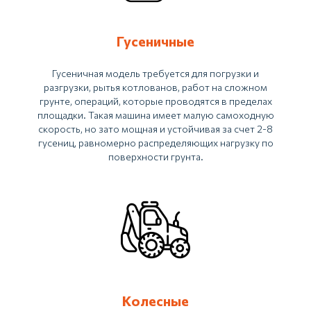
Гусеничные
ГРУЗ 27
рейтинг
5
Гусеничная модель требуется для погрузки и
разгрузки, рытья котлованов, работ на сложном
Связаться
грунте, операций, которые проводятся в пределах
площадки. Такая машина имеет малую самоходную
Свяжитесь с нами и мы
скорость, но зато мощная и устойчивая за счет 2-8
ответим на все ваши вопросы!
гусениц, равномерно распределяющих нагрузку по
поверхности грунта.
Телефон
+7-924-404-00-59
Адрес
г. Хабаровск
ул. Льва Толстого 15
Написать директору
Колесные
Принимаем оплату: