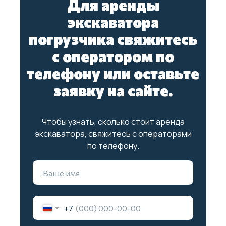
Для аренды
Междугородние грузоперевозки
Грузоперевозки фурами
экскаватора
Аутсорсинг грузчиков
погрузчика свяжитесь
Контейнерные перевозки
Услуги по переносу мебели
с оператором по
Доставка до маркетплейсов
телефону или оставьте
Такелажные работы
Вывоз мусора
заявку на сайте.
Карта сайта
© 2021-2026 "ГРУЗ 27"
Политика конфиденциальности
Чтобы узнать, сколько стоит аренда
экскаватора, свяжитесь с операторами
по телефону.
Создание и продвижение
сайтов - studiorosta.ru
+7